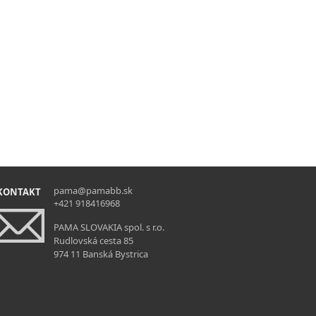
pama@pamabb.sk
KONTAKT
+421 918416968
PAMA SLOVAKIA spol. s r.o.
Rudlovská cesta 85
974 11 Banská Bystrica