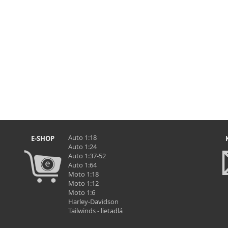
Auto 1:18
E-SHOP
Auto 1:24
Auto 1:37-52
Auto 1:64
Moto 1:18
Moto 1:12
Moto 1:6
Harley-Davidson
Tailwinds - lietadlá