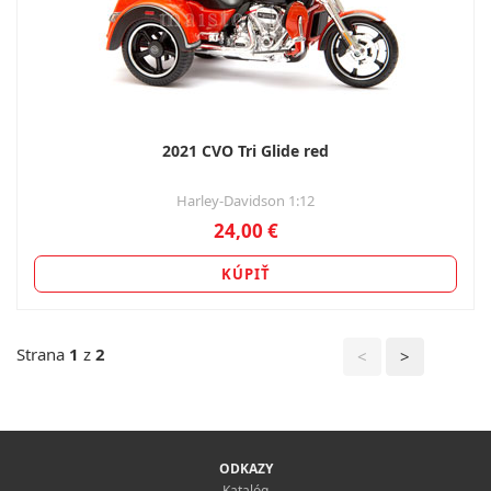
2021 CVO Tri Glide red
Harley-Davidson 1:12
24,00 €
KÚPIŤ
Strana
1
z
2
<
>
ODKAZY
Katalóg