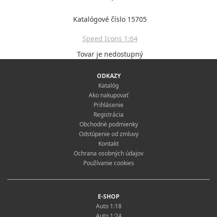
Katalógové číslo 15705
Speed Icons 1:64
Tovar je nedostupný
ODKAZY
Katalóg
Ako nakupovať
Prihlásenie
Registrácia
Obchodné podmienky
Odstúpenie od zmluvy
Kontakt
Ochrana osobných údajov
Používanie cookies
E-SHOP
Auto 1:18
Auto 1:24