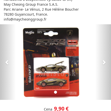
May Cheong Group France S.A.S.
Parc Ariane- Le Vénus, 2 Rue Héléne Boucher
78280 Guyancourt, France.
info@maycheonggroup.fr
Predchádzajúci
Nas
9,90 €
Cena