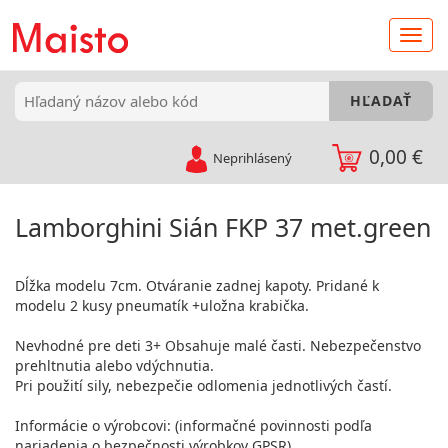
0,00 €
Neprihlásený
Lamborghini Sián FKP 37 met.green
Dĺžka modelu 7cm. Otváranie zadnej kapoty. Pridané k
modelu 2 kusy pneumatík +uložna krabička.
Nevhodné pre deti 3+ Obsahuje malé časti. Nebezpečenstvo
prehltnutia alebo vdýchnutia.
Pri použití sily, nebezpečie odlomenia jednotlivých častí.
Informácie o výrobcovi: (informačné povinnosti podľa
nariadenia o bezpečnosti výrobkov GPSR)