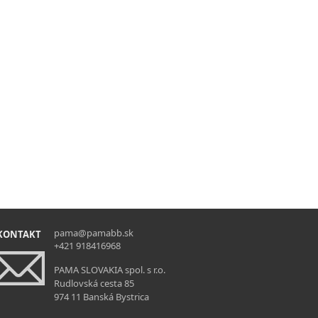
pama@pamabb.sk
KONTAKT
+421 918416968
PAMA SLOVAKIA spol. s r.o.
Rudlovská cesta 85
974 11 Banská Bystrica