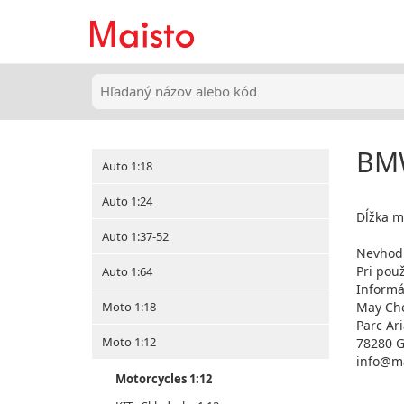
BMW
Auto 1:18
Auto 1:24
Dĺžka m
Auto 1:37-52
Nevhodn
Pri použ
Auto 1:64
Informá
Moto 1:18
May Che
Parc Ar
Moto 1:12
78280 G
info@m
Motorcycles 1:12