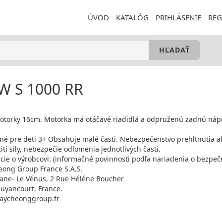
ÚVOD
KATALÓG
PRIHLÁSENIE
REG
 S 1000 RR
otorky 16cm. Motorka má otáčavé riadidlá a odpruženú zadnú náp
é pre deti 3+ Obsahuje malé časti. Nebezpečenstvo prehltnutia a
ití sily, nebezpečie odlomenia jednotlivých častí.
cie o výrobcovi: (informačné povinnosti podľa nariadenia o bezpeč
ong Group France S.A.S.
iane- Le Vénus, 2 Rue Héléne Boucher
uyancourt, France.
aycheonggroup.fr