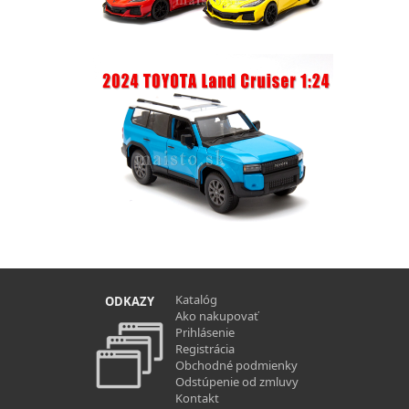
Katalóg
ODKAZY
Ako nakupovať
Prihlásenie
Registrácia
Obchodné podmienky
Odstúpenie od zmluvy
Kontakt