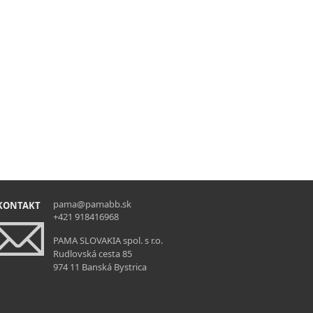
pama@pamabb.sk
KONTAKT
+421 918416968
PAMA SLOVAKIA spol. s r.o.
Rudlovská cesta 85
974 11 Banská Bystrica