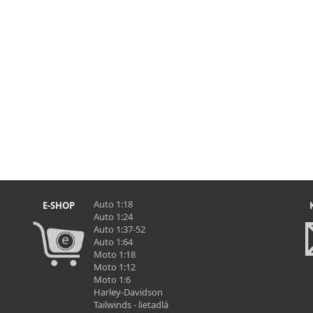
Auto 1:18
E-SHOP
Auto 1:24
Auto 1:37-52
Auto 1:64
Moto 1:18
Moto 1:12
Moto 1:6
Harley-Davidson
Tailwinds - lietadlá