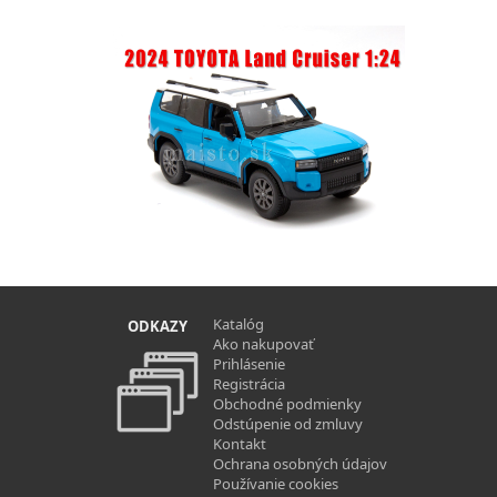
Katalóg
ODKAZY
Ako nakupovať
Prihlásenie
Registrácia
Obchodné podmienky
Odstúpenie od zmluvy
Kontakt
Ochrana osobných údajov
Používanie cookies