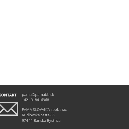
pama@pamabb.sk
KONTAKT
+421 918416968
PAMA SLOVAKIA spol. s r.o.
Rudlovská cesta 85
974 11 Banská Bystrica