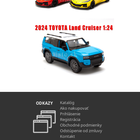
Katalóg
ODKAZY
Ako nakupovať
Prihlásenie
Registrácia
Obchodné podmienky
Odstúpenie od zmluvy
Kontakt