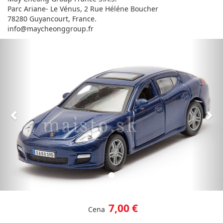
Parc Ariane- Le Vénus, 2 Rue Héléne Boucher
78280 Guyancourt, France.
info@maycheonggroup.fr
Predchádzajúci
Nas
7,00 €
Cena