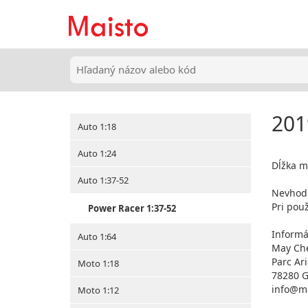
201
Auto 1:18
Auto 1:24
Dĺžka m
Auto 1:37-52
Nevhodn
Pri použ
Power Racer 1:37-52
Informá
Auto 1:64
May Che
Parc Ar
Moto 1:18
78280 G
info@m
Moto 1:12