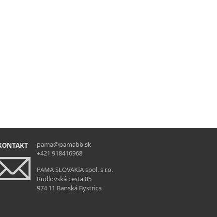
pama@pamabb.sk
KONTAKT
+421 918416968
PAMA SLOVAKIA spol. s r.o.
Rudlovská cesta 85
974 11 Banská Bystrica