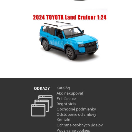
Katalóg
ODKAZY
Ako nakupovať
Prihlásenie
Registrácia
Obchodné podmienky
Odstúpenie od zmluvy
Kontakt
Ochrana osobných údajov
Používanie cookies