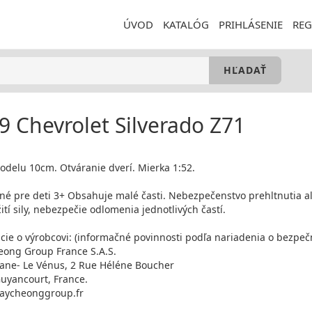
ÚVOD
KATALÓG
PRIHLÁSENIE
REG
9 Chevrolet Silverado Z71
odelu 10cm. Otváranie dverí. Mierka 1:52.
é pre deti 3+ Obsahuje malé časti. Nebezpečenstvo prehltnutia a
ití sily, nebezpečie odlomenia jednotlivých častí.
cie o výrobcovi: (informačné povinnosti podľa nariadenia o bezpeč
ong Group France S.A.S.
iane- Le Vénus, 2 Rue Héléne Boucher
uyancourt, France.
aycheonggroup.fr