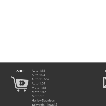
Auto 1:18
E-SHOP
Auto 1:24
Auto 1:37-52
Auto 1:64
Moto 1:18
Moto 1:12
Moto 1:6
Harley-Davidson
Tailwinds - lietadlá