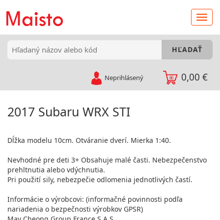
0,00 €
Neprihlásený
2017 Subaru WRX STI
Dĺžka modelu 10cm. Otváranie dverí. Mierka 1:40.
Nevhodné pre deti 3+ Obsahuje malé časti. Nebezpečenstvo
prehltnutia alebo vdýchnutia.
Pri použití sily, nebezpečie odlomenia jednotlivých častí.
Informácie o výrobcovi: (informačné povinnosti podľa
nariadenia o bezpečnosti výrobkov GPSR)
May Cheong Group France S.A.S.