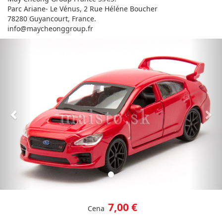
Parc Ariane- Le Vénus, 2 Rue Héléne Boucher
78280 Guyancourt, France.
info@maycheonggroup.fr
Predchádzajúci
Nas
7,00 €
Cena