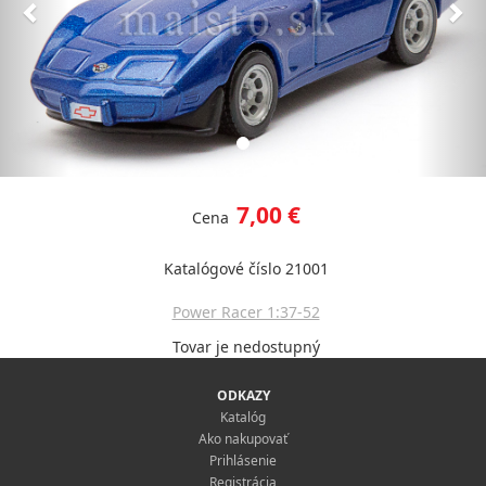
7,00 €
Cena
Katalógové číslo 21001
Power Racer 1:37-52
Tovar je nedostupný
ODKAZY
Katalóg
Ako nakupovať
Prihlásenie
Registrácia