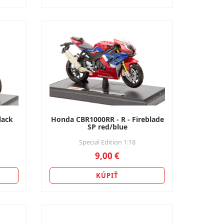
lack
Honda CBR1000RR - R - Fireblade
SP red/blue
Special Edition 1:18
9,00 €
KÚPIŤ