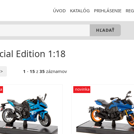
ÚVOD
KATALÓG
PRIHLÁSENIE
REG
cial Edition 1:18
>
1
-
15
z
35
záznamov
a
novinka