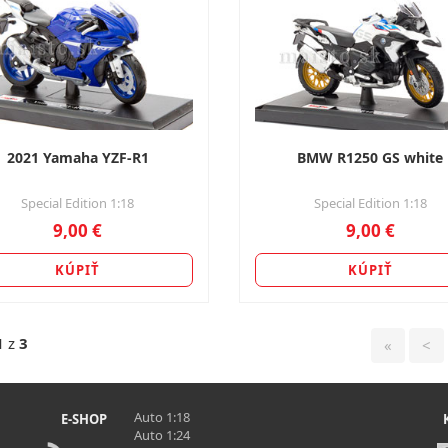
2021 Yamaha YZF-R1
BMW R1250 GS white
Special Edition 1:18
Special Edition 1:18
9,00 €
9,00 €
KÚPIŤ
KÚPIŤ
1
z
3
«
<
Auto 1:18
E-SHOP
Auto 1:24