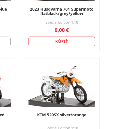
blue
2023 Husqvarna 701 Supermoto
flatblack/grey/yellow
Special Edition 1:18
9,00 €
KÚPIŤ
red
KTM 520SX silver/orange
Special Edition 1:18