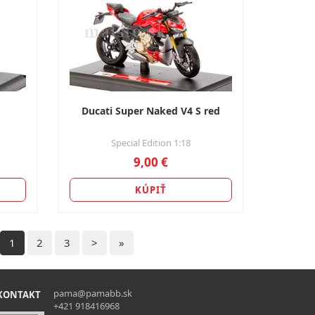
Ducati Super Naked V4 S red
Special Edition 1:18
9,00 €
KÚPIŤ
1
2
3
>
»
pama@pamabb.sk
KONTAKT
+421 918416968