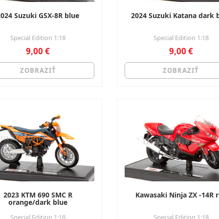
2024 Suzuki GSX-8R blue
2024 Suzuki Katana dark 
Special Edition 1:18
Special Edition 1:18
9,00 €
9,00 €
ZOBRAZIŤ
ZOBRAZIŤ
2023 KTM 690 SMC R
Kawasaki Ninja ZX -14R 
orange/dark blue
Special Edition 1:18
Special Edition 1:18