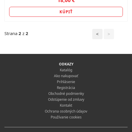
18,00 €
KÚPIŤ
Strana
2
z
2
<
>
ODKAZY
Katalóg
Ako nakupovať
Prihlásenie
Registrácia
Obchodné podmienky
Odstúpenie od zmluvy
Kontakt
Ochrana osobných údajov
Používanie cookies